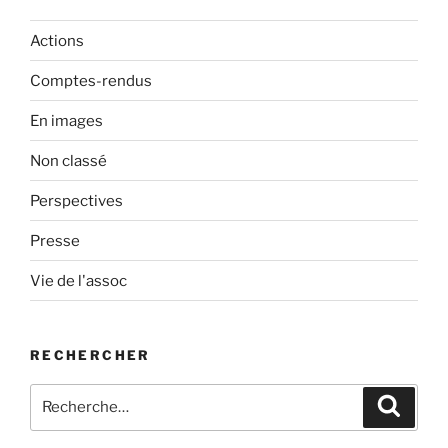
Actions
Comptes-rendus
En images
Non classé
Perspectives
Presse
Vie de l'assoc
RECHERCHER
Recherche
Recher
pour
: