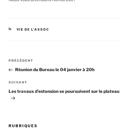
CATÉGORIES
VIE DE L'ASSOC
Navigation
Article
PRÉCÉDENT
de
précédent
Réunion du Bureau le 04 janvier à 20h
l’article
Article
SUIVANT
suivant
Les travaux d’extension se poursuivent sur le plateau
RUBRIQUES