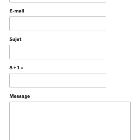
E-mail
Sujet
8 + 1 =
Veuillez
Veuillez
Message
ignorer
ignorer
ce
ce
champ
champ