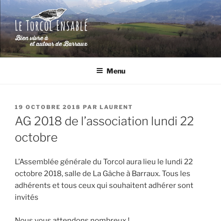
Aller
au
contenu
principal
LE TORCOL ENSABLÉ
Bien vivre à et autour de Barraux (Isère)
Menu
PUBLIÉ
19 OCTOBRE 2018
PAR
LAURENT
LE
AG 2018 de l’association lundi 22
octobre
L’Assemblée générale du Torcol aura lieu le lundi 22
octobre 2018, salle de La Gâche à Barraux. Tous les
adhérents et tous ceux qui souhaitent adhérer sont
invités
Nous vous attendons nombreux !