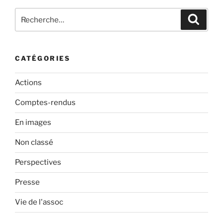
Recherche
Recher
pour
:
CATÉGORIES
Actions
Comptes-rendus
En images
Non classé
Perspectives
Presse
Vie de l'assoc