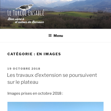
Aller
au
contenu
principal
LE TORCOL ENSABLÉ
Bien vivre à et autour de Barraux (Isère)
Menu
CATÉGORIE :
EN IMAGES
PUBLIÉ
19 OCTOBRE 2018
LE
Les travaux d’extension se poursuivent
sur le plateau
Images prises en octobre 2018 :
Lecteur
vidéo