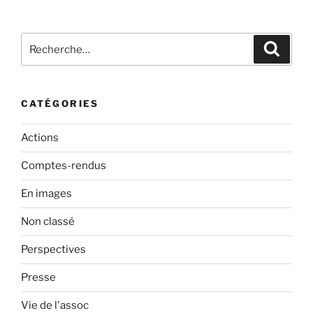
Recherche
Recher
pour
:
CATÉGORIES
Actions
Comptes-rendus
En images
Non classé
Perspectives
Presse
Vie de l'assoc