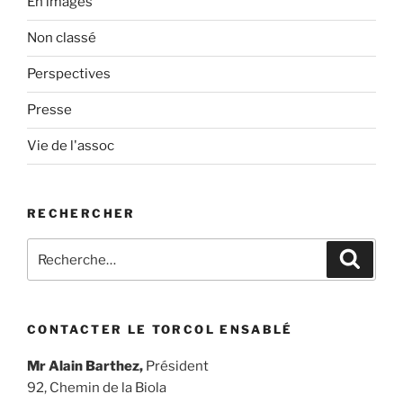
En images
Non classé
Perspectives
Presse
Vie de l'assoc
RECHERCHER
Recherche
Recher
pour
:
CONTACTER LE TORCOL ENSABLÉ
Mr Alain Barthez,
Président
92, Chemin de la Biola