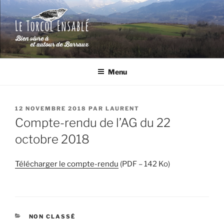
Aller
au
contenu
principal
LE TORCOL ENSABLÉ
Bien vivre à et autour de Barraux (Isère)
Menu
PUBLIÉ
12 NOVEMBRE 2018
PAR
LAURENT
LE
Compte-rendu de l’AG du 22
octobre 2018
Télécharger le compte-rendu
(PDF – 142 Ko)
CATÉGORIES
NON CLASSÉ