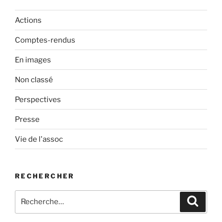
Actions
Comptes-rendus
En images
Non classé
Perspectives
Presse
Vie de l'assoc
RECHERCHER
Recherche
Recher
pour
: