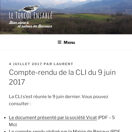
Aller
au
contenu
principal
LE TORCOL ENSABLÉ
Bien vivre à et autour de Barraux (Isère)
Menu
PUBLIÉ
4 JUILLET 2017
PAR
LAURENT
LE
Compte-rendu de la CLI du 9 juin
2017
La CLI s’est réunie le 9 juin dernier. Vous pouvez
consulter :
Le document présenté par la société Vicat
(PDF – 5
Mo)
Le compte-rendu rédigé par la Mairie de Barraux
(PDF