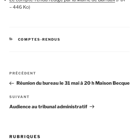
– 446 Ko)
CATÉGORIES
COMPTES-RENDUS
Navigation
Article
PRÉCÉDENT
de
précédent
Réunion du bureau le 31 mai à 20 h Maison Becque
l’article
Article
SUIVANT
suivant
Audience au tribunal administratif
RUBRIQUES