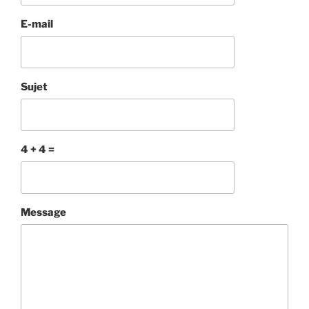
E-mail
Sujet
4 + 4 =
Veuillez
Veuillez
Message
ignorer
ignorer
ce
ce
champ
champ