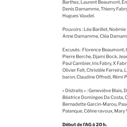
Barthez, Laurent Beaumont, Em
Denis Damamme, Thierry Fabry, 
Hugues Vaudel.
Pouvoirs : Léa Barillet, Noémie B
Anne Damamme, Cléa Damamme,
Excusés : Florence Beaumont, C
Pierre Berche, Djami Bock, Jea
Paul Cambier, Iris Fabry, X Fab
Olivier Felt, Christèle Ferreira,
baron, Claudine Offredi, Rémi P
« Distraits » : Geneviève Blais
Béatrice Dominges Da Costa, Ol
Bernadette Garcin-Marou, Pasc
Palanque, Céline ravoux, Mary 
Début de l’AG à 20 h.