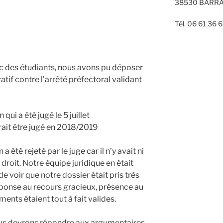
38530 BARR
Tél. 06 61 36 
ec des étudiants, nous avons pu déposer
tif contre l’arrêté préfectoral validant
qui a été jugé le 5 juillet
rait être jugé en 2018/2019
 été rejeté par le juge car il n’y avait ni
droit. Notre équipe juridique en était
e voir que notre dossier était pris très
réponse au recours gracieux, présence au
ents étaient tout à fait valides.
nous devrons répondre aux argumentaires