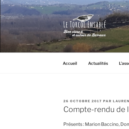
Aller
au
contenu
principal
LE TORCO
Bien vivre à et autour de Barrau
Accueil
Actualités
L’ass
PUBLIÉ
26 OCTOBRE 2017
PAR
LAURE
LE
Compte-rendu de l
Présents : Marion Baccino, Domi