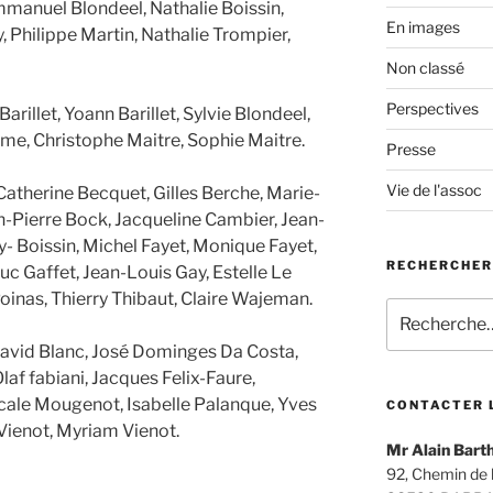
manuel Blondeel, Nathalie Boissin,
En images
Philippe Martin, Nathalie Trompier,
Non classé
Perspectives
arillet, Yoann Barillet, Sylvie Blondeel,
 Christophe Maitre, Sophie Maitre.
Presse
Vie de l'assoc
atherine Becquet, Gilles Berche, Marie-
n-Pierre Bock, Jacqueline Cambier, Jean-
ry- Boissin, Michel Fayet, Monique Fayet,
RECHERCHER
 Luc Gaffet, Jean-Louis Gay, Estelle Le
oinas, Thierry Thibaut, Claire Wajeman.
Recherche
pour
, David Blanc, José Dominges Da Costa,
:
af fabiani, Jacques Felix-Faure,
ale Mougenot, Isabelle Palanque, Yves
CONTACTER 
Vienot, Myriam Vienot.
Mr Alain Barth
92, Chemin de l