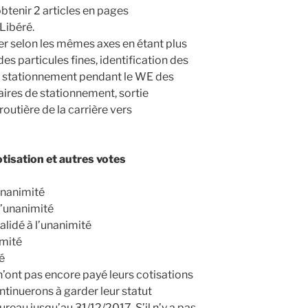
btenir 2 articles en pages
Libéré.
er selon les mêmes axes en étant plus
des particules fines, identification des
s, stationnement pendant le WE des
aires de stationnement, sortie
outière de la carrière vers
otisation et autres votes
’unanimité
 l’unanimité
alidé à l’unanimité
imité
té
n’ont pas encore payé leurs cotisations
ontinuerons à garder leur statut
eau jusqu’au 31/12/2017. S’il n’y a pas