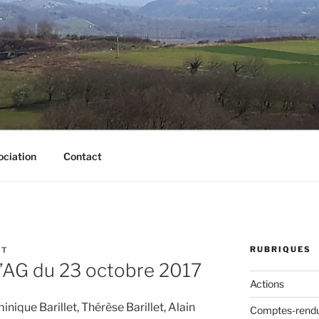
L ENSABLÉ
x (Isère)
ociation
Contact
RUBRIQUES
NT
’AG du 23 octobre 2017
Actions
nique Barillet, Thérèse Barillet, Alain
Comptes-rend