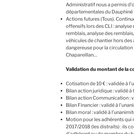
Administratif nous a permis d’o
départementales du Dauphiné 
Actions futures (Tous). Continu
offensifs lors des CLI : analyse 
remblais, analyse des remblai
véhicules de chantier hors des 
dangereuse pour la circulation r
Chapareillan…
Validation du montant de la c
Cotisation de 10 € : validée à l
Bilan action juridique : validé à
Bilan action Communication : v
Bilan Financier : validé à l’unan
Bilan moral : validé à l’unanimi
Motion pour les adhérents qui 
2017/2018 (les distraits) : ils c
d’adhérent ou de membre du bur