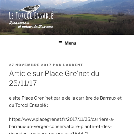
Aller
au
contenu
principal
LE TORCOL ENSABLÉ
Bien vivre à et autour de Barraux (Isère)
Menu
PUBLIÉ
27 NOVEMBRE 2017
PAR
LAURENT
LE
Article sur Place Gre’net du
25/11/17
e site Place Gren’net parle de la carrière de Barraux et
du Torcol Ensablé :
https://www.placegrenet.fr/2017/11/25/carriere-a-
barraux-un-verger-conservatoire-plante-et-des-
riverains-toujours-en-proces/163371