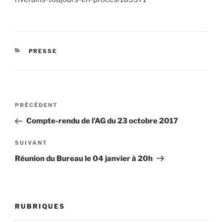
CATÉGORIES
PRESSE
Navigation
Article
PRÉCÉDENT
de
précédent
Compte-rendu de l’AG du 23 octobre 2017
l’article
Article
SUIVANT
suivant
Réunion du Bureau le 04 janvier à 20h
RUBRIQUES