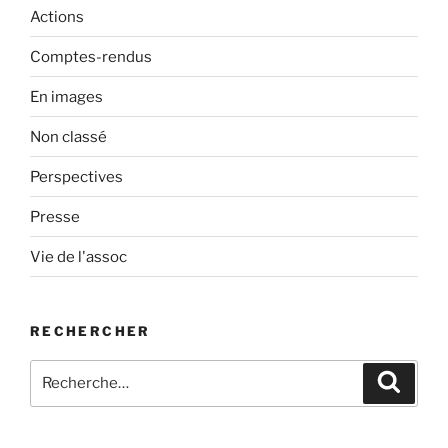
Actions
Comptes-rendus
En images
Non classé
Perspectives
Presse
Vie de l'assoc
RECHERCHER
Recherche
Recher
pour
: